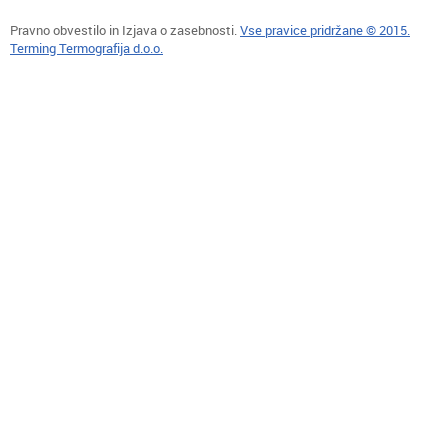
Pravno obvestilo in Izjava o zasebnosti.
Vse pravice pridržane © 2015.
Terming Termografija d.o.o.