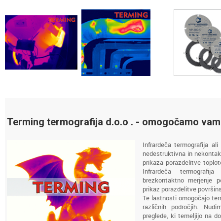
Terming termografija d.o.o . - omogočamo vam 
Infrardeča termografija ali
nedestruktivna in nekonta
prikaza porazdelitve toplot
Infrardeča termografi
brezkontaktno merjenje p
prikaz porazdelitve površin
Te lastnosti omogočajo ter
različnih področjih. Nud
preglede, ki temeljijo na do