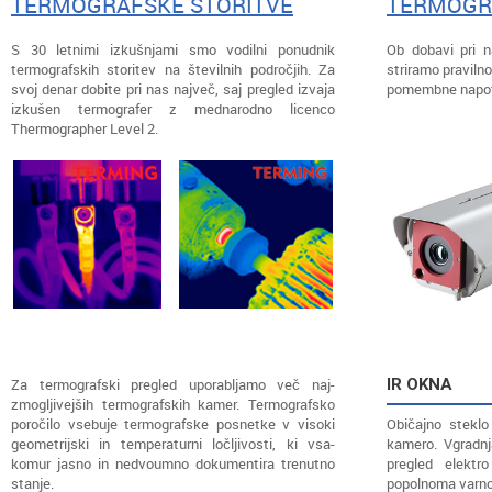
TERMOGRAFSKE STORITVE
TERMOGR
S 30 letnimi izkušnjami smo vodilni ponudnik
Ob dobavi pri 
termografskih storitev na številnih področjih. Za
striramo praviln
svoj denar dobite pri nas največ, saj pregled izvaja
pomembne napotk
izkušen termografer z mednarodno licenco
Thermographer Level 2.
Za termografski pregled uporabljamo več naj-
IR OKNA
zmogljivejših termografskih kamer. Termografsko
poročilo vsebuje termografske posnetke v visoki
Običajno stekl
geometrijski in temperaturni ločljivosti, ki vsa-
kamero. Vgradn
komur jasno in nedvoumno dokumentira trenutno
pregled elektr
stanje.
popolnoma varno