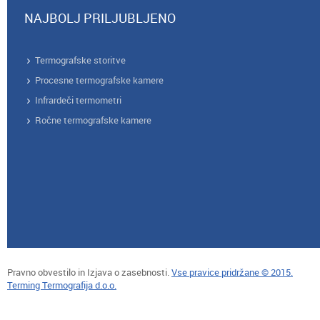
NAJBOLJ PRILJUBLJENO
Termografske storitve
Procesne termografske kamere
Infrardeči termometri
Ročne termografske kamere
Pravno obvestilo in Izjava o zasebnosti.
Vse pravice pridržane © 2015.
Terming Termografija d.o.o.