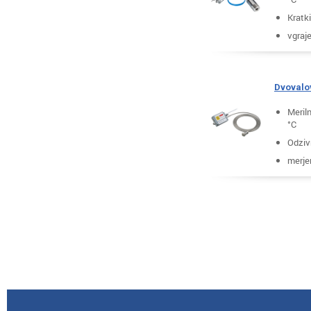
Kratki
vgraj
Dvovalov
Meril
°C
Odziv
merjen