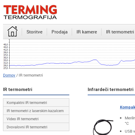
Storitve
Prodaja
IR kamere
IR termometri
Domov
/ IR termometri
IR termometri
Infrarde
Kompaktni IR termometri
Kompakt
IR termometri z laserskim kazalcem
Meril
Video IR termometri
°C
Dvovalovni IR termometri
USB v