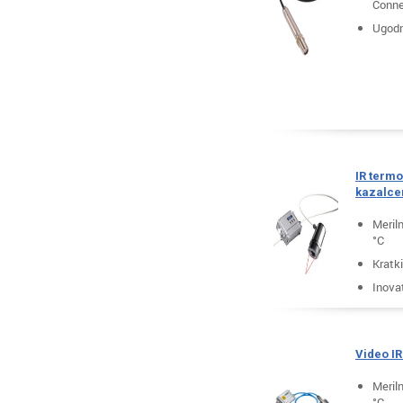
Conne
Ugodn
IR termo
kazalc
Meril
°C
Kratki
Inovat
Video I
Meril
°C