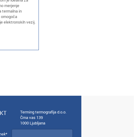
om je idealna za
bno merjenje
 termalna in
ov omogoča
e elektronskih vezij.
KT
Terming termografija d.o.o.
Črna vas 139
1000 Ljubljana
imek*