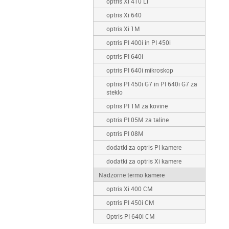
optris Xi 410 LT
optris Xi 640
optris Xi 1M
optris PI 400i in PI 450i
optris PI 640i
optris PI 640i mikroskop
optris PI 450i G7 in PI 640i G7 za
steklo
optris PI 1M za kovine
optris PI 05M za taline
optris PI 08M
dodatki za optris PI kamere
dodatki za optris Xi kamere
Nadzorne termo kamere
optris Xi 400 CM
optris PI 450i CM
Optris PI 640i CM