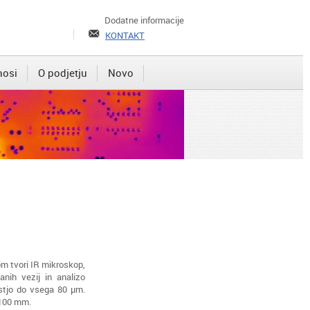
Dodatne informacije
KONTAKT
nosi
O podjetju
Novo
m tvori IR mikroskop,
anih vezij in analizo
stjo do vsega 80 μm.
 100 mm.