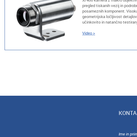
Xi 400 kamera z makro objektiv
pregled tiskanih vezij in podro
posameznih komponent. Visoka
geometrijska ločljivost detajl
učinkovito in natančno testiranj
Video >
KONTA
Ime in pri